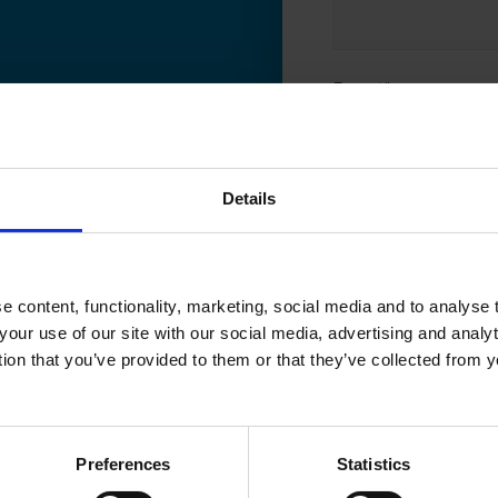
E-post
*
Details
Jag samtycker till att
Ramb
marknadsföringsinformati
utöka mitt samtycke till a
Jag kan när som helst ta t
 content, functionality, marketing, social media and to analyse
prenumeration" i något a
your use of our site with our social media, advertising and anal
Jag godkänner
*
tion that you’ve provided to them or that they’ve collected from y
För att läsa mer om hur R
Genom att klicka på Skic
integritetspolicy
.
Preferences
Statistics