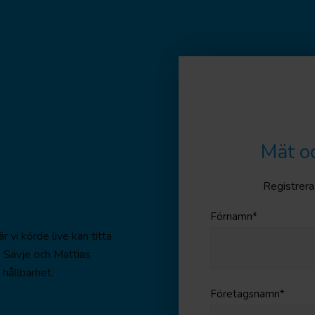
Mät o
Registrera 
Förnamn
*
vi körde live kan titta
ka Sävje och Mattias
hållbarhet.
Företagsnamn
*