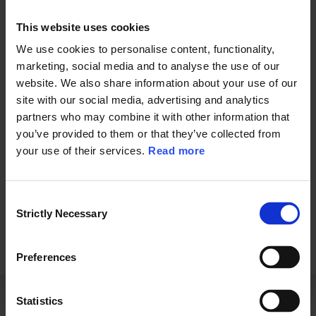
This website uses cookies
We use cookies to personalise content, functionality,
Jag samtycker till att
Ramboll Group
tillhandahåller det begärda innehållet,
marknadsföringsinformation om Rambolls produkter och tjänster och begär att
marketing, social media and to analyse the use of our
utöka mitt samtycke till att omfatta e-post eller LinkedIn InMail från Ramboll
website. We also share information about your use of our
Group.
site with our social media, advertising and analytics
Jag kan när som helst ta tillbaka mitt samtycke genom att klicka på länken
partners who may combine it with other information that
"Avsluta prenumeration" i något av dessa meddelanden.
you’ve provided to them or that they’ve collected from
Jag samtycker till att ta emot andra utskick från Ramboll Group.
your use of their services.
Read more
Jag godkänner att Ramboll Group lagrar och behandlar mina
personuppgifter.
*
För att läsa mer om hur Ramboll hanterar personuppgifter, se vår
integritetspolicy
.
C
Strictly Necessary
o
n
s
Preferences
e
n
t
Statistics