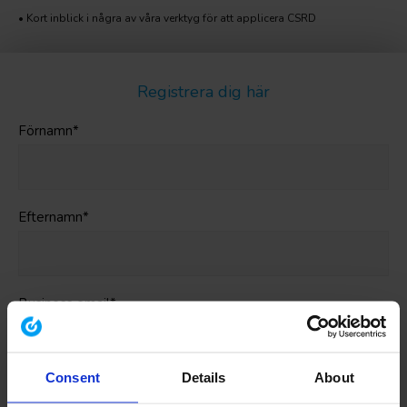
• Kort inblick i några av våra verktyg för att applicera CSRD
Registrera dig här
Förnamn
*
Efternamn
*
Business email
*
Consent
Details
About
Företagsnamn