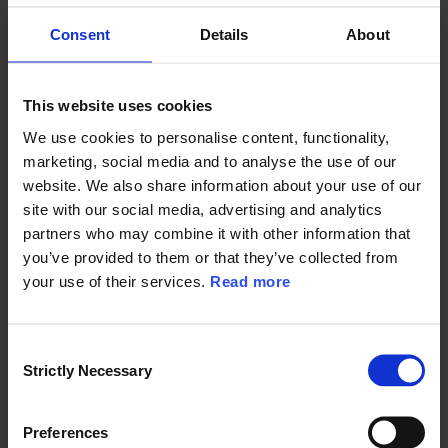
flybrændstoffer produceret ved hjælp af vedvarende energi og
CO2 (e-SAF).
Consent
Details
About
Vi har stillet Power-to-X-værdikæden 9 spørgsmål om
muligheder og barrierer for at øge produktionen af e-SAF for at
bidrage til reduktionen af CO2-udledninger fra luftfarten, og
This website uses cookies
hvilken rolle Danmark skal spille i den forbindelse. Du kan blandt
We use cookies to personalise content, functionality,
andet få svar på:
marketing, social media and to analyse the use of our
Hvordan ser branchen på Danmarks klimaambitioner for
website. We also share information about your use of our
flyindustrien, og kan de nås inden for den fastsatte
site with our social media, advertising and analytics
tidsramme?
partners who may combine it with other information that
Hvad ser branchen som de største barrierer for brug af e-
you’ve provided to them or that they’ve collected from
SAF i den kommercielle luftfart?
your use of their services.
Read more
Hvad skal der til for at stimulere markedet for e-SAF inden
for de næste 5 år?
Hvordan kan aftagere og producenter bedst navigere i det
aktuelle e-SAF-marked?
C
Kan og skal Danmark spille en rolle i forhold til
Strictly Necessary
o
produktion og eksport af e-SAF?
n
s
Preferences
Få adgang til undersøgelsens resultater.
e