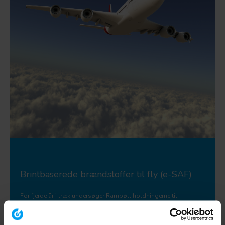
Brintbaserede brændstoffer til fly (e-SAF)
For fjerde år i træk undersøger Rambøll holdningerne til
forskellige aspekter af Power-to-X blandt nøgleaktører i
værdikæden. I år fokuserer undersøgelsen på brintbaserede