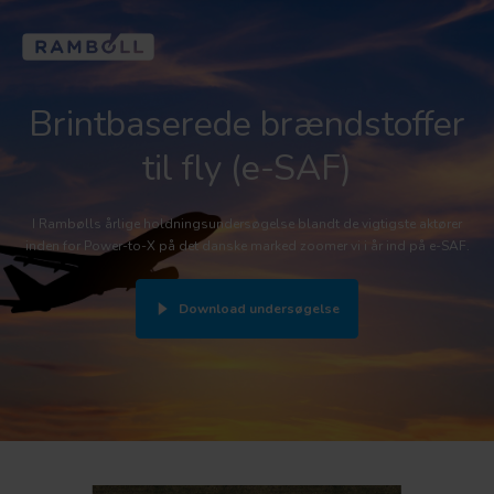
Brintbaserede brændstoffer
til fly (e-SAF)
I Rambølls årlige holdningsundersøgelse blandt de vigtigste aktører
inden for Power-to-X på det danske marked zoomer vi i år ind på e-SAF.
Download undersøgelse