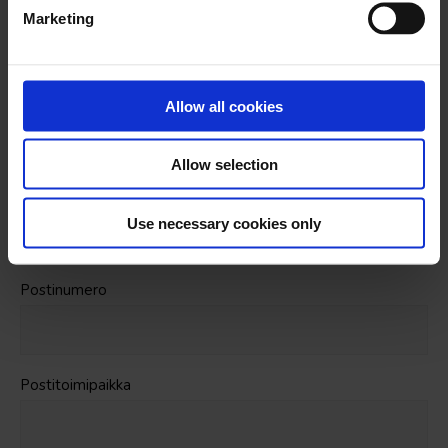
e
Yrityksen nimi
*
Marketing
l
e
c
Y-tunnus
t
Allow all cookies
i
o
Allow selection
n
Yrityksen osoite
Use necessary cookies only
Postinumero
Postitoimipaikka