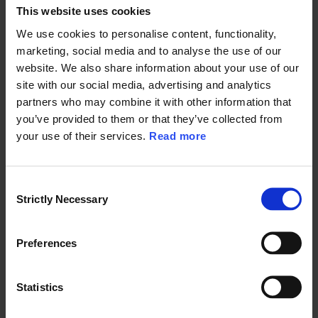
This website uses cookies
We use cookies to personalise content, functionality,
Sukunimi
*
marketing, social media and to analyse the use of our
website. We also share information about your use of our
site with our social media, advertising and analytics
partners who may combine it with other information that
Sähköposti
*
you’ve provided to them or that they’ve collected from
your use of their services.
Read more
Työnimike
*
C
Strictly Necessary
o
n
s
Laskutustiedot
Preferences
e
Maksuehto 14 pv
Muistathan tarkistaa laskutustiedot (verkkolaskutusosoite
n
ym.) sekä toimittaa tarvittaessa koulutuskohtaisen PO:n
t
Statistics
osoitteeseen
petra.lattunen@ramboll.fi
S