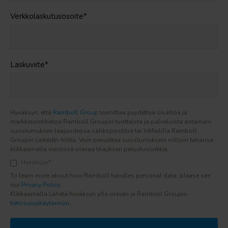
Verkkolaskutusosoite
*
Laskuviite
*
Hyväksyn, että
Ramboll Group
toimittaa pyydettyä sisältöä ja
markkinointitietoa Ramboll Groupin tuotteista ja palveluista antamani
suostumuksen laajuudessa sähköpostitse tai InMaililla Ramboll
Groupin LinkedIn-tililtä. Voin peruuttaa suostumukseni milloin tahansa
klikkaamalla viestissä olevaa tilauksen peruutuslinkkiä.
Hyväksyn
*
To learn more about how Ramboll handles personal data, please see
our
Privacy Policy
.
Klikkaamalla Lähetä hyväksyn yllä olevan ja Ramboll Groupin
tietosuojakäytännön
.