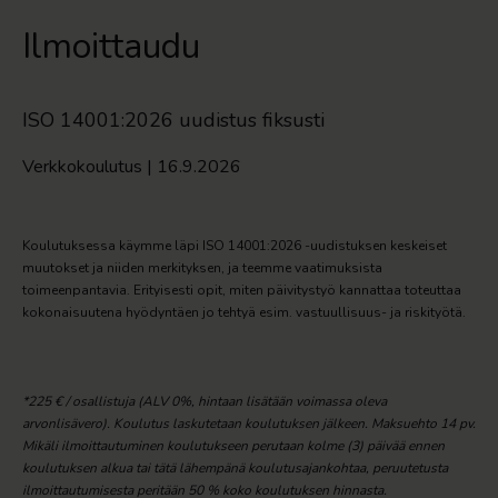
Ilmoittaudu
ISO 14001:2026 uudistus fiksusti
Verkkokoulutus | 16.9.2026
Koulutuksessa käymme läpi ISO 14001:2026 -uudistuksen keskeiset
muutokset ja niiden merkityksen, ja teemme vaatimuksista
toimeenpantavia. Erityisesti opit, miten päivitystyö kannattaa toteuttaa
kokonaisuutena hyödyntäen jo tehtyä esim. vastuullisuus- ja riskityötä.
*225 € / osallistuja (ALV 0%, hintaan lisätään voimassa oleva
arvonlisävero). Koulutus laskutetaan koulutuksen jälkeen. Maksuehto 14 pv.
Mikäli ilmoittautuminen koulutukseen perutaan kolme (3) päivää ennen
koulutuksen alkua tai tätä lähempänä koulutusajankohtaa, peruutetusta
ilmoittautumisesta peritään 50 % koko koulutuksen hinnasta.