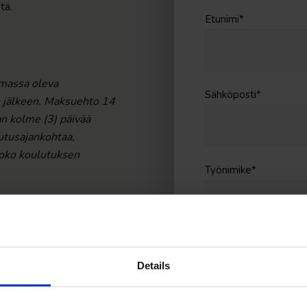
tä.
Etunimi
*
imassa oleva
Sähköposti
*
n jälkeen. Maksuehto 14
n kolme (3) päivää
utusajankohtaa,
koko koulutuksen
Työnimike
*
Laskutustie
Maksuehto 14 pv
Details
Muistathan tarkistaa 
toimittaa tarvittaes
petra.lattunen@rambol