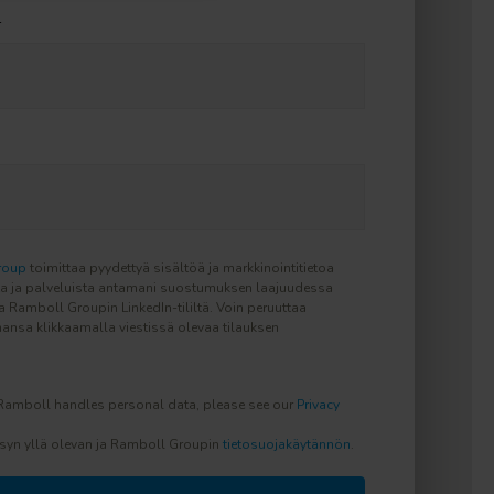
*
roup
toimittaa pyydettyä sisältöä ja markkinointitietoa
ta ja palveluista antamani suostumuksen laajuudessa
la Ramboll Groupin LinkedIn-tililtä. Voin peruuttaa
ansa klikkaamalla viestissä olevaa tilauksen
Ramboll handles personal data, please see our
Privacy
syn yllä olevan ja Ramboll Groupin
tietosuojakäytännön
.