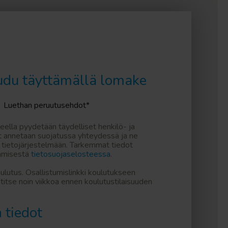
udu täyttämällä lomake
Luethan peruutusehdot*
ella pyydetään täydelliset henkilö- ja
ot annetaan suojatussa yhteydessä ja ne
 tietojärjestelmään. Tarkemmat tiedot
tämisestä
tietosuojaselosteessa
.
lutus. Osallistumislinkki koulutukseen
itse noin viikkoa ennen koulutustilaisuuden
 tiedot