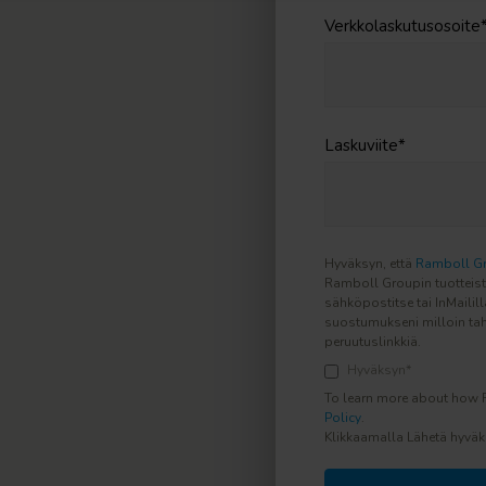
Verkkolaskutusosoite
Laskuviite
*
Hyväksyn, että
Ramboll G
Ramboll Groupin tuotteis
sähköpostitse tai InMailil
suostumukseni milloin tah
peruutuslinkkiä.
Hyväksyn
*
To learn more about how 
Policy
.
Klikkaamalla Lähetä hyväk