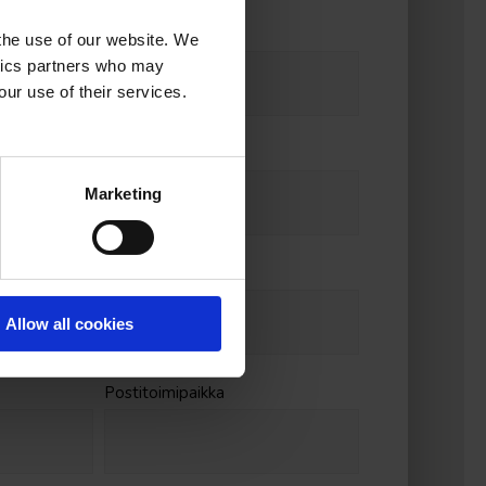
 the use of our website. We
ytics partners who may
our use of their services.
Marketing
Allow all cookies
Postitoimipaikka