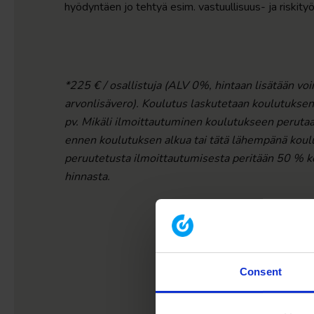
hyödyntäen jo tehtyä esim. vastuullisuus- ja riskityö
*225 € / osallistuja (ALV 0%, hintaan lisätään vo
arvonlisävero). Koulutus laskutetaan koulutukse
pv. Mikäli ilmoittautuminen koulutukseen perutaa
ennen koulutuksen alkua tai tätä lähempänä koul
peruutetusta ilmoittautumisesta peritään 50 % 
hinnasta.
Consent