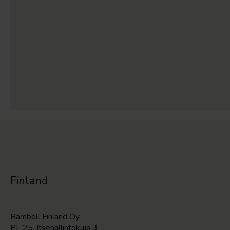
Finland
Ramboll Finland Oy
PL 25, Itsehallintokuja 3