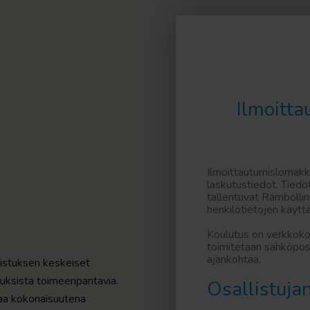
Ilmoitta
Ilmoittautumislomakke
laskutustiedot. Tied
tallentuvat Rambollin
henkilötietojen käyt
Koulutus on verkkokou
toimitetaan sähköpost
ajankohtaa.
stuksen keskeiset
uksista toimeenpantavia.
Osallistujan
ttaa kokonaisuutena