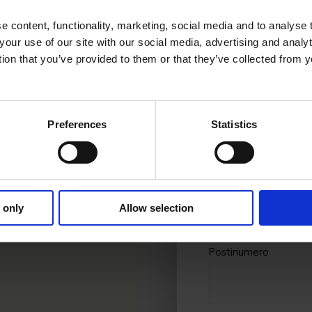
Yrityksen nimi
*
 content, functionality, marketing, social media and to analyse
your use of our site with our social media, advertising and anal
tion that you’ve provided to them or that they’ve collected from y
Y-tunnus
Preferences
Statistics
Yrityksen osoite
 only
Allow selection
Postinumero