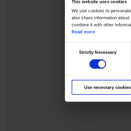
This website uses cookies
We use cookies to personalise
also share information about 
combine it with other informa
Read more
C
Strictly Necessary
o
n
s
e
n
Use necessary cookies
t
S
e
l
e
c
t