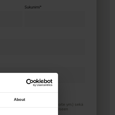
Sukunimi
*
dot
About
laskutustiedot (verkkolaskutusosoite ym.) sekä
sa koulutuskohtaisen PO:n osoitteeseen
l.fi