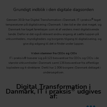
Grundigt indblik i den digitale dagsorden
®
Gennem 30 år har Digital Transformation i Danmark, IT i praksis
taget
temperaturen på digitalisering i Danmark. I den tid er der sket meget, og
Danmark har taget førertrøjen som et af verdens mest digitaliserede
lande. Derfor er det også relevant endnu engang at sætte luppen på
virksomheders, myndigheders og borgeres tilgang til digitalisering, og
give dig adgang til det vi finder under luppen.
Viden stammer fra CEOs og CIOs
IT i praksis® baserer sig på 123 besvarelser fra CEOs og CIOs i de
største virksomheder i Danmark samt 136 besvarelser fra offentlige
topledere og it-direktører. Dertil har 1.006 borgere i Danmark deltaget i
undersøgelsen.
Digital Transformation i
®
Danmark, IT i praksis
udgives
af: