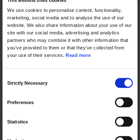
This website uses cookies
We use cookies to personalise content, functionality,
marketing, social media and to analyse the use of our
website. We also share information about your use of our
Tre tal fra Digital Transformation
site with our social media, advertising and analytics
i Danmark 2025-2026, IT i
partners who may combine it with other information that
®
praksis
you’ve provided to them or that they’ve collected from
your use of their services.
Read more
Med årets rapport får du tal og fakta, som du
kan bruge i dine digitale beslutningsprocesser.
C
Strictly Necessary
o
n
100 %
s
Preferences
e
af
offentlige
organisationer vurderer
cyberangreb og
n
utilstrækkelig sikkerhed
som en vigtig risiko.
t
Statistics
S
e