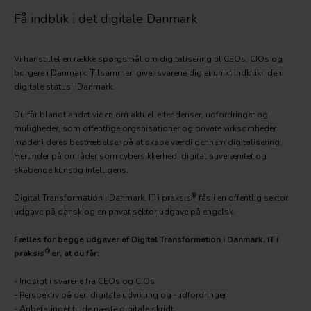
Få indblik i det digitale Danmark
Vi har stillet en række spørgsmål om digitalisering til CEOs, CIOs og
borgere i Danmark. Tilsammen giver svarene dig et unikt indblik i den
digitale status i Danmark.
Du får blandt andet viden om aktuelle tendenser, udfordringer og
muligheder, som offentlige organisationer og private virksomheder
møder i deres bestræbelser på at skabe værdi gennem digitalisering.
Herunder på områder som cybersikkerhed, digital suverænitet og
skabende kunstig intelligens.
®
Digital Transformation i Danmark, IT i praksis
fås i en offentlig sektor
udgave på dansk og en privat sektor udgave på engelsk.
Fælles for begge udgaver af Digital Transformation i Danmark, IT i
®
praksis
er, at du får:
- Indsigt i svarene fra CEOs og CIOs
- Perspektiv på den digitale udvikling og -udfordringer
- Anbefalinger til de næste digitale skridt