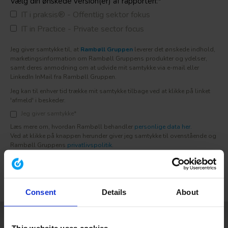
Vælg din ønskede version(er) af rapporten:
*
IT i praksis® - Offentlig sektor fokus
IT in Practice - Private sector focus
Jeg giver samtykke til, at
Rambøll Gruppen
leverer det ønskede indhold,
marketingsinformation om Rambøll Gruppens produkter og ydelser,
samt deres anmodning om at udvide mit samtykke via e-mail eller
LinkedIn InMail fra Rambøll Gruppen.
Jeg kan til enhver tid trække mit samtykke tilbage ved at klikke på linket
'afmeld' i beskeder.
Jeg giver samtykke
*
Læs mere om, hvordan Rambøll behandler
personlige data her.
Ved at klikke på knappen herunder giver jeg samtykke til ovenstående og
Rambøll Gruppens
privatlivspolitik
.
Consent
Details
About