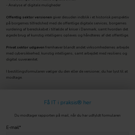
- Analyse af digitale muligheder
Offentlig sektor versionen
giver desuden indblik i et historisk perspektiv
på borgernes tilfredshed med de offentlige digitale services, borgernes
vurdering af beredskabet i tilfælde af kriser i Danmark, samt hvordan det
øgede brug af kunstig intelligens opleves og håndteres af det offentlige.
Privat sektor udgaven
fremhæver blandt andet virksomhedernes arbejde
med cybersikkerhed, kunstig intelligens, samt arbejdet med resiliens og
digital suverænitet.
I bestillingsformularen vælger du den eller de versioner, du har lyst til at
modtage.
Få IT i praksis® her
Du modtager rapporten på mail, når du har udfyldt formularen
E-mail
*