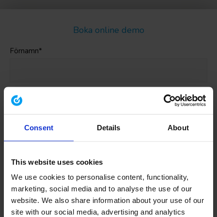
Boka online demo
Förnamn
*
Efternamn
*
Consent
Details
About
Företagsnamn
*
This website uses cookies
We use cookies to personalise content, functionality,
Jobbtitel
*
marketing, social media and to analyse the use of our
website. We also share information about your use of our
site with our social media, advertising and analytics