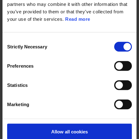
partners who may combine it with other information that
E-post
*
you’ve provided to them or that they’ve collected from
your use of their services.
Read more
C
Telefonnummer
Strictly Necessary
o
n
s
Om du vill bli kontaktad via telefon.
Preferences
e
Meddelande
n
t
Statistics
S
e
Marketing
l
e
Jag samtycker till att
Ramboll Group
tillhandahåller det begärda
c
innehållet, marknadsföringsinformation om Rambolls produkter och
t
Allow all cookies
tjänster och begär att utöka mitt samtycke till att omfatta e-post eller
i
LinkedIn InMail från Ramboll Group. Jag kan när som helst ta tillbaka