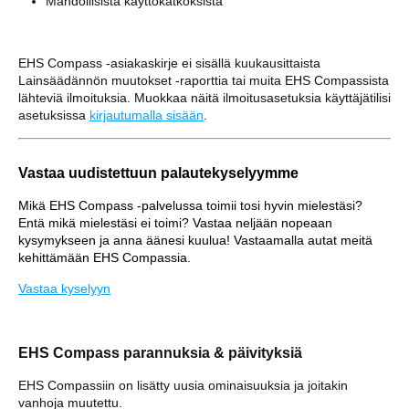
Mahdollisista käyttökatkoksista
EHS Compass -asiakaskirje ei sisällä kuukausittaista
Lainsäädännön muutokset -raporttia tai muita EHS Compassista
lähteviä ilmoituksia. Muokkaa näitä ilmoitusasetuksia käyttäjätilisi
asetuksissa
kirjautumalla sisään
.
Vastaa uudistettuun palautekyselyymme
Mikä EHS Compass -palvelussa toimii tosi hyvin mielestäsi?
Entä mikä mielestäsi ei toimi? Vastaa neljään nopeaan
kysymykseen ja anna äänesi kuulua! Vastaamalla autat meitä
kehittämään EHS Compassia.
Vastaa kyselyyn
EHS Compass parannuksia & päivityksiä
EHS Compassiin on lisätty uusia ominaisuuksia ja joitakin
vanhoja muutettu.