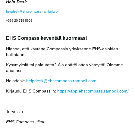
Help Desk
helpdesk@ehscompass.ramboll.com
+358 20 718 8603
EHS Compass keventää kuormaasi
Hienoa, että käytätte Compassia yrityksenne
EHS-asioiden
hallintaan.
Kysymyksiä tai palautetta? Älä epäröi ottaa yhteyttä! Olemme
apunasi.
Helpdesk:
helpdesk@ehscompass.ramboll.com
Kirjaudu EHS Compassiin:
https://app.ehscompass.ramboll.com/
Terveisin
EHS Compass -tiimi