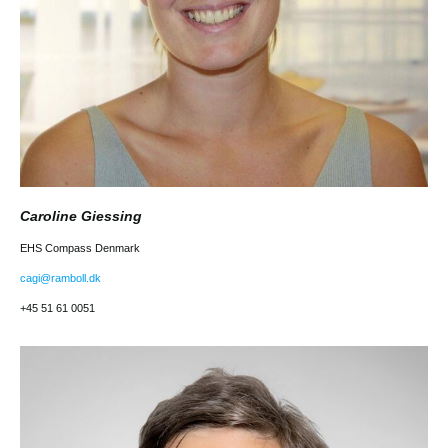
Caroline Giessing
EHS Compass Denmark
cagi@ramboll.dk
+45 51 61 0051