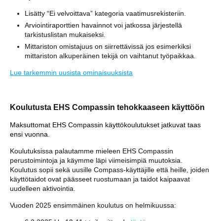
Lisätty “Ei velvoittava” kategoria vaatimusrekisteriin.
Arviointiraporttien havainnot voi jatkossa järjestellä
tarkistuslistan mukaiseksi.
Mittariston omistajuus on siirrettävissä jos esimerkiksi
mittariston alkuperäinen tekijä on vaihtanut työpaikkaa.
Lue tarkemmin uusista ominaisuuksista
Koulutusta EHS Compassin tehokkaaseen käyttöön
Maksuttomat EHS Compassin käyttökoulutukset jatkuvat taas
ensi vuonna.
Koulutuksissa palautamme mieleen EHS Compassin
perustoimintoja ja käymme läpi viimeisimpiä muutoksia.
Koulutus sopii sekä uusille Compass-käyttäjille että heille, joiden
käyttötaidot ovat päässeet ruostumaan ja taidot kaipaavat
uudelleen aktivointia.
Vuoden 2025 ensimmäinen koulutus on helmikuussa: