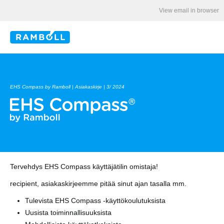
View email in browser
EHS Compass by Ramboll | Asiakaskirje | 3/ 2024
Tervehdys EHS Compass käyttäjätilin omistaja!
recipient, asiakaskirjeemme
pitää sinut ajan tasalla mm.
Tulevista EHS Compass -käyttökoulutuksista
Uusista toiminnallisuuksista