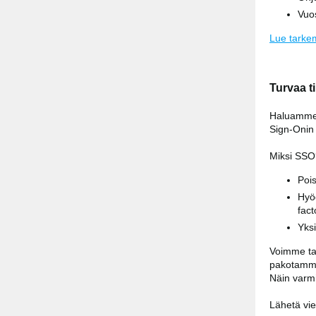
Vuos
Lue tarke
Turvaa ti
Haluamme m
Sign-Onin 
Miksi SSO
Pois
Hyö
fact
Yksi
Voimme ta
pakotamme 
Näin varmi
Lähetä vie