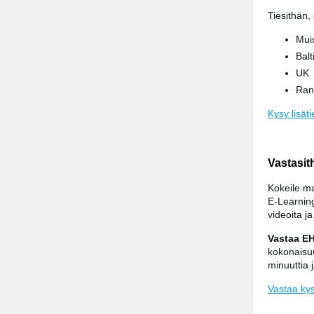
Tiesithän,
Mui
Balt
UK
Ran
Kysy lisäti
Vastasit
Kokeile ma
E-Learning
videoita ja
Vastaa EH
kokonaisuu
minuuttia 
Vastaa ky