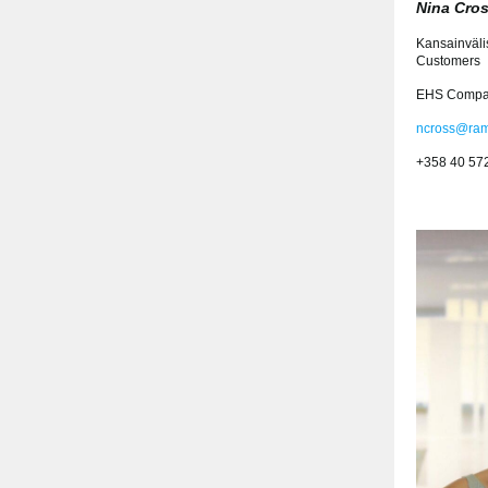
Nina Cro
Kansainvälis
Customers
EHS Compas
ncross@ram
+358 40 57