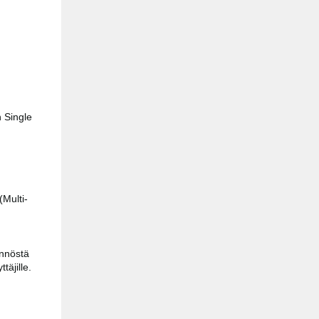
 Single
(
Multi-
ynnöstä
äjille.