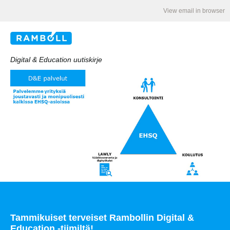
View email in browser
Digital & Education uutiskirje
Tammikuiset terveiset Rambollin Digital &
Education -tiimiltä!