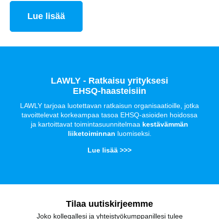
Lue lisää
LAWLY - Ratkaisu yrityksesi
EHSQ-haasteisiin
LAWLY tarjoaa luotettavan ratkaisun organisaatioille, jotka
tavoittelevat korkeampaa tasoa EHSQ-asioiden hoidossa
ja kartoittavat toimintasuunnitelmaa
kestävämmän
liiketoiminnan
luomiseksi.
Lue lisää >>>
Tilaa uutiskirjeemme
Joko kollegallesi ja yhteistyökumppanillesi tulee