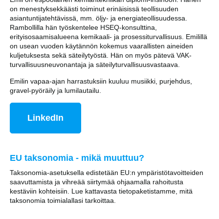
on menestyksekkäästi toiminut erinäisissä teollisuuden
asiantuntijatehtävissä, mm. öljy- ja energiateollisuudessa.
Rambollilla hän työskentelee HSEQ-konsulttina,
erityisosaamisalueena kemikaali- ja prosessiturvallisuus. Emilillä
on usean vuoden käytännön kokemus vaarallisten aineiden
kuljetuksesta sekä säteilytyöstä. Hän on myös pätevä VAK-
turvallisuusneuvonantaja ja säteilyturvallisuusvastaava.
Emilin vapaa-ajan harrastuksiin kuuluu musiikki, purjehdus,
gravel-pyöräily ja lumilautailu.
LinkedIn
EU taksonomia - mikä muuttuu?
Taksonomia-asetuksella edistetään EU:n ympäristötavoitteiden
saavuttamista ja vihreää siirtymää ohjaamalla rahoitusta
kestäviin kohteisiin. Lue kattavasta tietopaketistamme, mitä
taksonomia toimialallasi tarkoittaa.