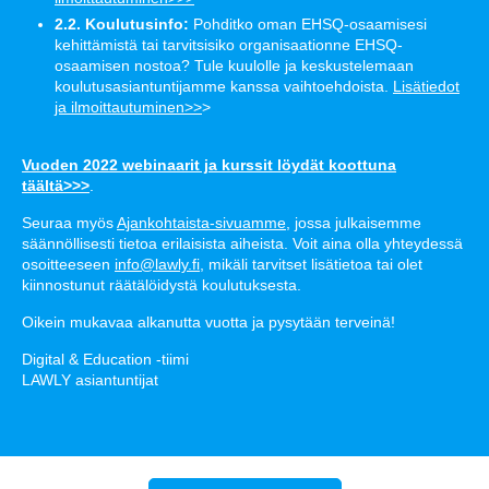
2.2. Koulutusinfo:
Pohditko oman EHSQ-osaamisesi
kehittämistä tai tarvitsisiko organisaationne EHSQ-
osaamisen nostoa? Tule kuulolle ja keskustelemaan
koulutusasiantuntijamme kanssa vaihtoehdoista.
Lisätiedot
ja ilmoittautuminen>>
>
Vuoden 2022 webinaarit ja kurssit löydät koottuna
täältä>>>
.
Seuraa myös
Ajankohtaista-sivuamme
, jossa julkaisemme
säännöllisesti tietoa erilaisista aiheista. Voit aina olla yhteydessä
osoitteeseen
info@lawly.fi
, mikäli tarvitset lisätietoa tai olet
kiinnostunut räätälöidystä koulutuksesta.
Oikein mukavaa alkanutta vuotta ja pysytään terveinä!
Digital & Education -tiimi
LAWLY asiantuntijat