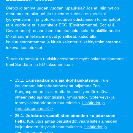
Oletko jo tehnyt uuden vuoden lupauksia? Jos et, niin nyt on
erinomainen aika pohtia tiimimme kanssa esimerkiksi
työhyvinvoinnin ja työturvallisuuden edistämisen toimenpiteet
tälle vuodelle tai suunnitella ESG (Environmental, Social &
Covernance) -osaamisen koulutuspolut koko henkilökunnalle.
Mikäli suunnitelmanne ovat jo selkeät, katso alta
koulutustarjontamme ja kirjaa kalenteriisi kehitystoimintaanne
tukevat koulutukset.
Tutustu tammikuun uutiskirjeessämme myös asiantuntijaamme
Emil Sandåsiin ja EU-taksonomiaan.
19.1. Lainsäädännön ajankohtaiskatsaus
: Tule
kuulemaan lainsäädäntöasiantuntijamme Teo
Kangaspunnan tiivis, mutta helposti ymmärrettävä
yhteenveto ajankohtaisista ympäristö-, työterveys- ja
terveyslainsäädännön muutoksista.
Lisätiedot ja
ilmoittautuminen>>>
26.1. Johdatus vaarallisten aineiden kuljetukseen
tiellä
: Koulutus antaa perustiedot vaarallisten aineiden
kuljetukseen liittyvistä vaatimuksista.
Lisätiedot ja
ilmoittautuminen>>>