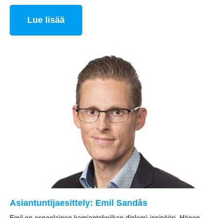
Lue lisää
Asiantuntijaesittely: Emil Sandås
Emil on espoolainen kemiantekniikan diplomi-insinööri. Hänen