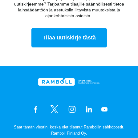
uutiskirjeemme? Tarjoamme tilaajille säännöllisesti tietoa
lainsäädäntöön ja asetuksiin liittyvistä muutoksista ja
ajankohtaisista asioista.
Tilaa uutiskirje tästä
Saat tämän viestin, koska olet tilannut Rambollin sähköpostit.
Ramboll Finland Oy.