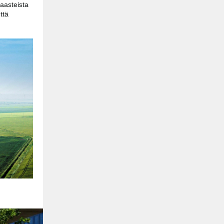
aasteista
ttä