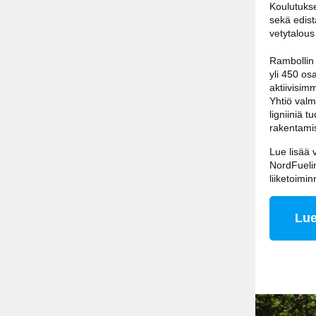
Koulutukse
sekä edist
vetytalous 
Ram­bol­lin 
yli 450 osa
aktiivisimm
Yhtiö valm
ligniiniä 
rakentami
Lue lisää 
NordFuelin
liiketoimi
Lue