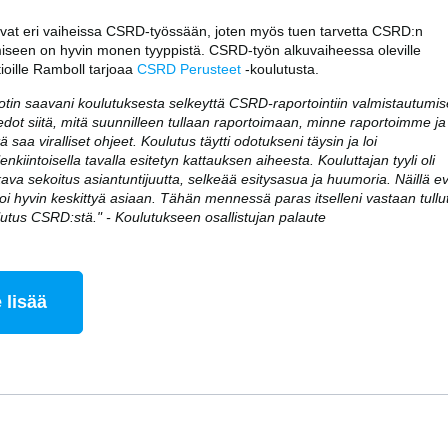
ovat eri vaiheissa CSRD-työssään, joten myös tuen tarvetta CSRD:n
iseen on hyvin monen tyyppistä. CSRD-työn alkuvaiheessa oleville
ioille Ramboll tarjoaa
CSRD Perusteet
-koulutusta.
otin saavani koulutuksesta selkeyttä CSRD-raportointiin valmistautumi
iedot siitä, mitä suunnilleen tullaan raportoimaan, minne raportoimme ja
ä saa viralliset ohjeet. Koulutus täytti odotukseni täysin ja loi
enkiintoisella tavalla esitetyn kattauksen aiheesta. Kouluttajan tyyli oli
va sekoitus asiantuntijuutta, selkeää esitysasua ja huumoria. Näillä e
oi hyvin keskittyä asiaan. Tähän mennessä paras itselleni vastaan tullu
utus CSRD:stä." - Koulutukseen osallistujan palaute
 lisää