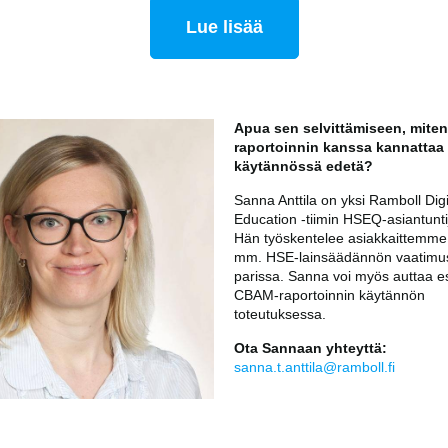
Lue lisää
Apua sen selvittämiseen, mite
raportoinnin kanssa kannattaa
käytännössä edetä?
Sanna Anttila on yksi Ramboll Digi
Education -tiimin HSEQ-asiantuntij
Hän työskentelee asiakkaittemme
mm. HSE-lainsäädännön vaatimu
parissa. Sanna voi myös auttaa e
CBAM-raportoinnin käytännön
toteutuksessa.
Ota Sannaan yhteyttä:
sanna.t.anttila@ramboll.fi