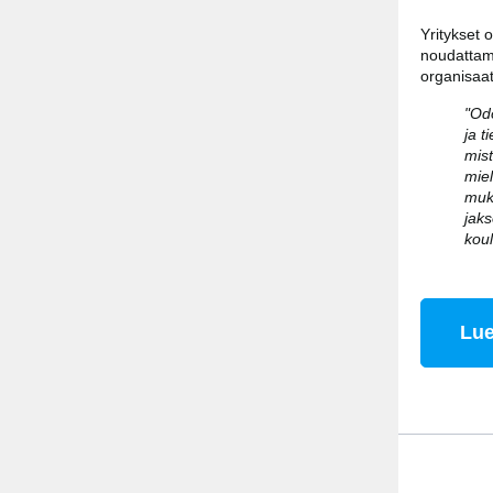
Yritykset 
noudattam
organisaat
"Od
ja t
mist
miel
muka
jaks
koul
Lue