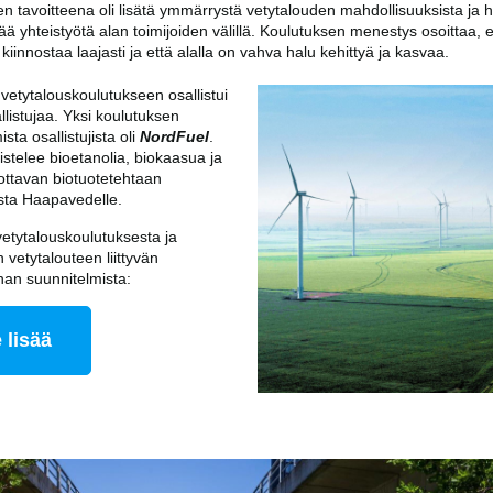
n tavoitteena oli lisätä ymmärrystä vetytalouden mahdollisuuksista ja h
ää yhteistyötä alan toimijoiden välillä. Koulutuksen menestys osoittaa, e
kiinnostaa laajasti ja että alalla on vahva halu kehittyä ja kasvaa.
ve­ty­ta­lous­kou­lu­tukseen osallistui
l­lis­tu­jaa. Yksi koulutuksen
ista osallistujista oli
NordFuel
.
istelee bioetanolia, biokaasua ja
tuottavan biotuotetehtaan
sta Haapavedelle.
vetytalouskoulutuksesta ja
 vetytalouteen liittyvän
nnan suunnitelmista:
 lisää