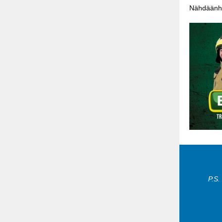
Nähdäänhän
P.S.