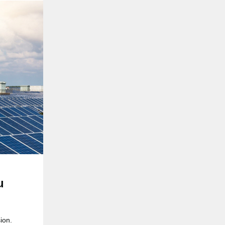
u
ion.