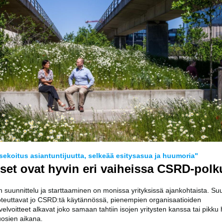
ekoitus asiantuntijuutta, selkeää esitysasua ja huumoria"
kset ovat hyvin eri vaiheissa CSRD-pol
suunnittelu ja starttaaminen on monissa yrityksissä ajankohtaista. Su
toteuttavat jo CSRD:tä käytännössä, pienempien organisaatioiden
velvoitteet alkavat joko samaan tahtiin isojen yritysten kanssa tai pikku 
uosien aikana.