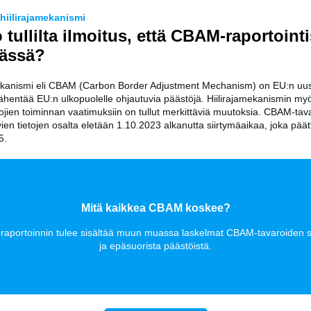
hiilirajamekanismi
 tullilta ilmoitus, että CBAM-raportoint
ässä?
mekanismi eli CBAM (Carbon Border Adjustment Mechanism) on EU:n uus
 vähentää EU:n ulkopuolelle ohjautuvia päästöjä. Hiilirajamekanismin my
ien toiminnan vaatimuksiin on tullut merkittäviä muutoksia. CBAM-tava
vien tietojen osalta eletään 1.10.2023 alkanutta siirtymäaikaa, joka päät
5.
Mitä kaikkea CBAM koskee?
aportoinnin tulee sisältää muun muassa laskelmat CBAM-tavaroiden s
ja epäsuorista päästöistä.