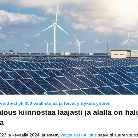
voittivat yli 450 osallistujaa ja toivat yrityksiä yhteen
lous kiinnostaa laajasti ja alalla on hal
a
023 ja keväällä 2024 järjestetty
vetytalouskoulutus
saavutti suuren suos