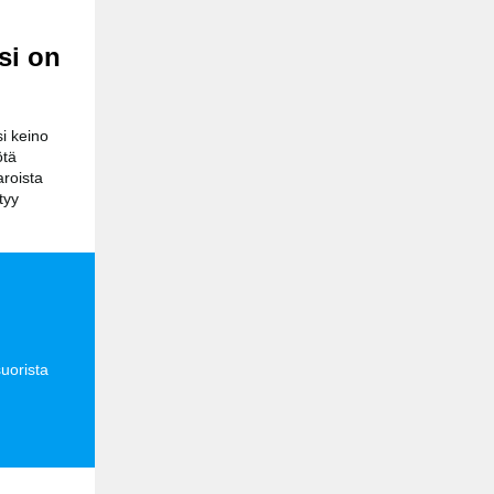
isi on
i keino
ötä
roista
tyy
uorista