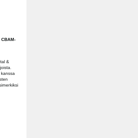
n CBAM-
tal &
oista.
 kanssa
sten
simerkiksi