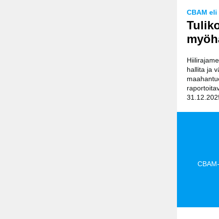
CBAM eli 
Tuliko
myöh
Hiiliraja
hallita ja
maahantuoj
raportoita
31.12.202
CBAM-r