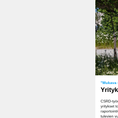
"Mukava s
Yrity
CSRD-työn 
yritykset 
raportointi
tulevien v