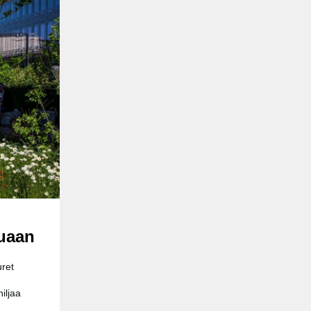
kuaan
uret
hiljaa